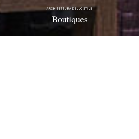
ARCHITETTURA DELLO STILE
Boutiques
Se
impreziosiamo
l'eredità
plurisecolare
di
Firenze
con
la
storia
centenaria
del
marchio
MEUCCI,
e
le
passiamo
alle
mani
creative
degli
architetti
italiani
di
primo
piano,
avremo
come
risultato
un
design
veramente
unico.